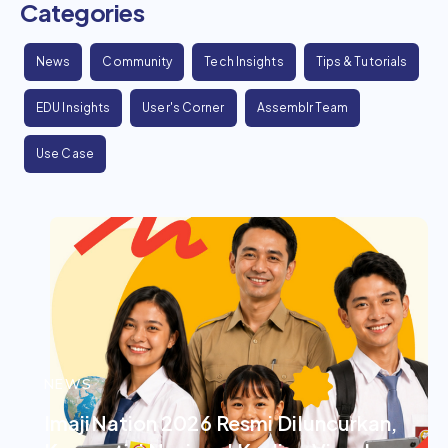
Categories
News
Community
Tech Insights
Tips & Tutorials
EDU Insights
User's Corner
Assemblr Team
Use Case
NEWS
ImajiNation 2026 Resmi Diluncurkan,