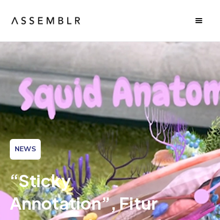
NEWS
“Sticky
Annotation”, Fitur