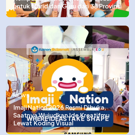
untuk Murid dan Guru dari 38 Provinsi
NEWS
ImajiNation 2026 Resmi Dibuka,
Saatnya Wujudkan Ide Kreatifmu
Lewat Koding Visual