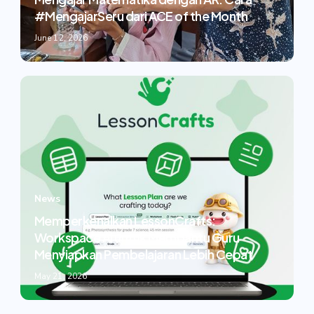
#MengajarSeru dari ACE of the Month
June 12, 2026
News
Memperkenalkan LessonCrafts:
Workspace AI untuk Membantu Guru
Menyiapkan Pembelajaran Lebih Cepat
May 21, 2026