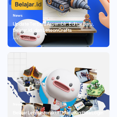
News
Update Terbaru Assemblr: Editor Baru,
Belajar.id, dan LessonCrafts
July 8, 2026
News
Belajar Lebih Interaktif! Murid Kini Bisa Login