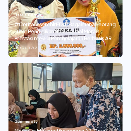
User's Corner
#CeritaAssemblrEDU: Bagaimana Seorang
Tutor Pendidikan Non-formal Meraih
Prestasi melalui Pembelajaran Berbasis AR
June 12, 2026
Community
Mengajar Matematika dengan AR: Cara