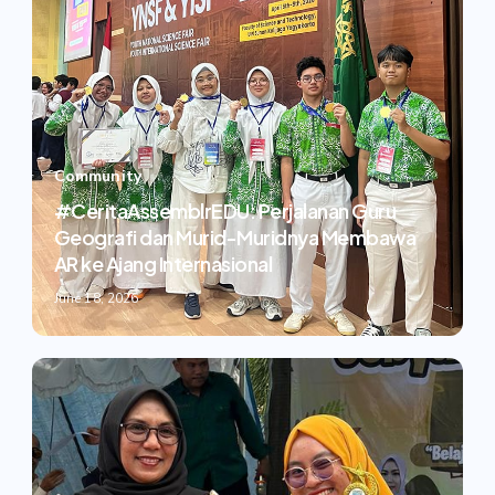
Community
#CeritaAssemblrEDU: Perjalanan Guru
Geografi dan Murid-Muridnya Membawa
AR ke Ajang Internasional
June 18, 2026