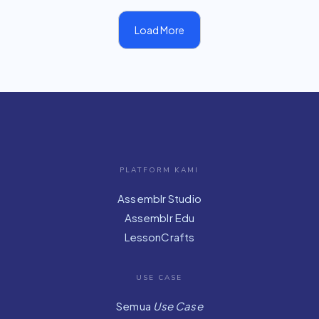
Load More
PLATFORM KAMI
Assemblr Studio
Assemblr Edu
LessonCrafts
USE CASE
Semua
Use Case