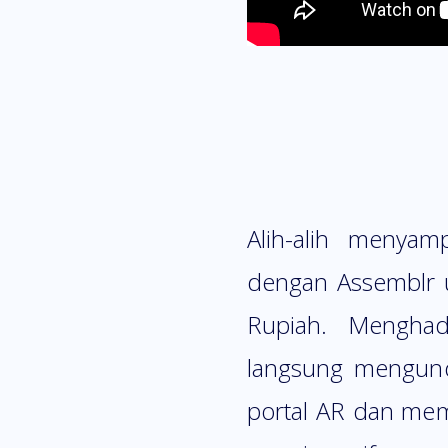
Alih-alih menyam
dengan Assemblr 
Rupiah. Menghad
langsung mengundu
portal AR dan mem