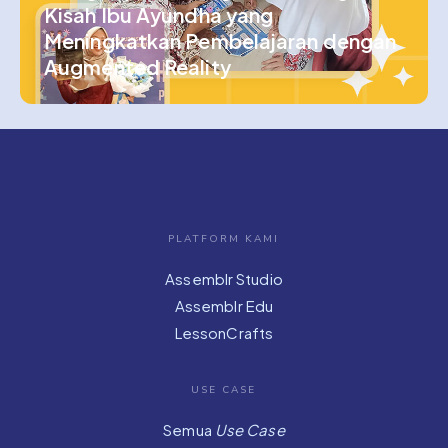
Kisah Ibu Ayundha yang
Meningkatkan Pembelajaran dengan
Augmented Reality
PLATFORM KAMI
Assemblr Studio
Assemblr Edu
LessonCrafts
USE CASE
Semua
Use Case