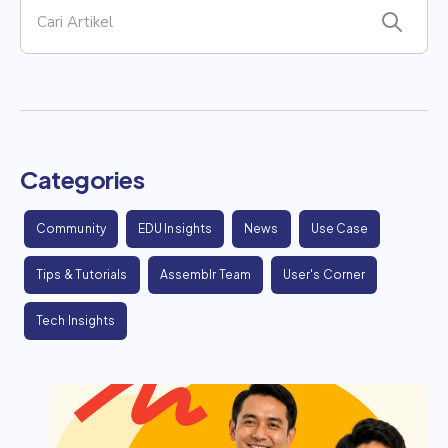
Categories
Community
EDU Insights
News
Use Case
Tips & Tutorials
Assemblr Team
User's Corner
Tech Insights