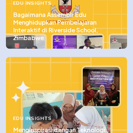
EDU INSIGHTS
Bagaimana Assemblr Edu
Menghidupkan Pembelajaran
Interaktif di Riverside School,
Zimbabwe
EDU INSIGHTS
Menginspirasi dengan Teknologi: