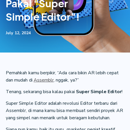
Pakai “Super
Simple Editor”!
July 12, 2024
Pernahkah kamu berpikir, “Ada cara bikin AR lebih cepat
dan mudah di
Assemblr
, nggak, ya?”
Tenang, sekarang bisa kalau pakai
Super Simple Editor
!
Super Simple Editor adalah revolusi Editor terbaru dari
Assemblr, di mana kamu bisa membuat sendiri proyek AR
yang simpel nan menarik untuk beragam kebutuhan.
Siapa pun kamu, baik itu guru,
marketer
, pegiat kreatif,