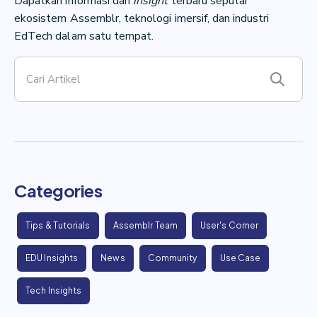
Dapatkan informasi dan
insight
terbaru seputar
ekosistem Assemblr, teknologi imersif, dan industri
EdTech dalam satu tempat.
Categories
Tips & Tutorials
Assemblr Team
User's Corner
EDU Insights
News
Community
Use Case
Tech Insights