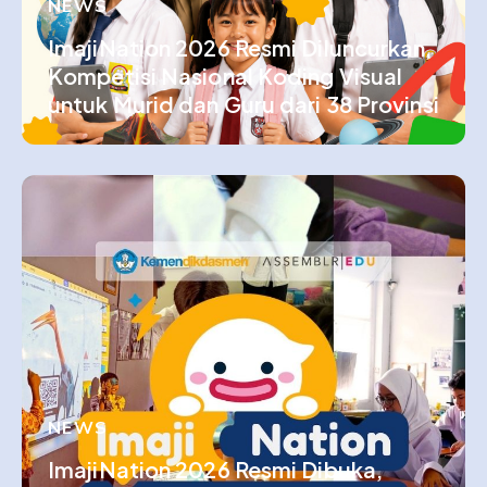
NEWS
ImajiNation 2026 Resmi Diluncurkan,
Kompetisi Nasional Koding Visual
untuk Murid dan Guru dari 38 Provinsi
NEWS
ImajiNation 2026 Resmi Dibuka,