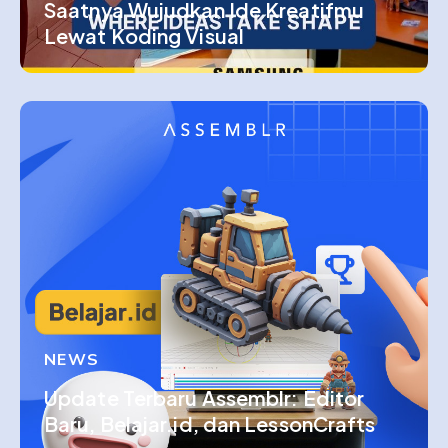
Saatnya Wujudkan Ide Kreatifmu
Lewat Koding Visual
NEWS
Update Terbaru Assemblr: Editor
Baru, Belajar.id, dan LessonCrafts