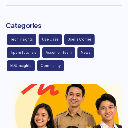
Categories
Tech Insights
Use Case
User's Corner
Tips & Tutorials
Assemblr Team
News
EDU Insights
Community