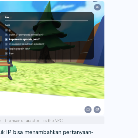
Ian—the main character—as the NPC.
ik IP bisa menambahkan pertanyaan-