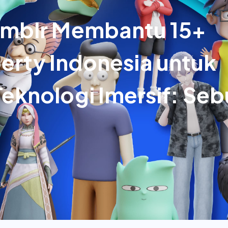
mblr Membantu 15+
perty Indonesia untuk
knologi Imersif: Se