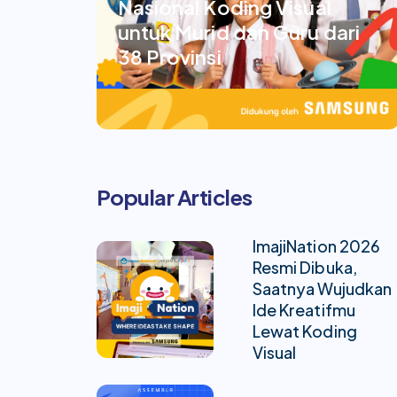
Nasional Koding Visual
untuk Murid dan Guru dari
38 Provinsi
Popular Articles
ImajiNation 2026
Resmi Dibuka,
Saatnya Wujudkan
Ide Kreatifmu
Lewat Koding
Visual