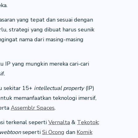
ka.
asaran yang tepat dan sesuai dengan
erlu, strategi yang dibuat harus seunik
ngingat nama dari masing-masing
u IP yang mungkin mereka cari-cari
if.
u sekitar 15+
intellectual property
(IP)
 untuk memanfaatkan teknologi imersif,
erta
Assemblr Spaces
.
si terkenal seperti
Vernalta
&
Tekotok
;
webtoon
seperti
Si Ocong
dan
Komik