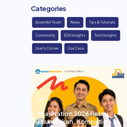
Categories
Assemblr Team
News
Tips & Tutorials
Community
EDU Insights
Tech Insights
User's Corner
Use Case
NEWS
ImajiNation 2026 Resmi
Diluncurkan, Kompetisi