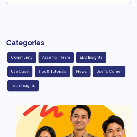
Categories
Community
Assemblr Team
EDU Insights
Use Case
Tips & Tutorials
News
User's Corner
Tech Insights