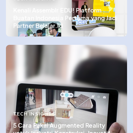
Kenali Assemblr EDU! Platform
Buatan Indonesia Pertama yang Jadi
Partner Belajar.id
TECH INSIGHTS
5 Cara Pakai Augmented Reality
untuk Industri Konstruksi, Inovatif