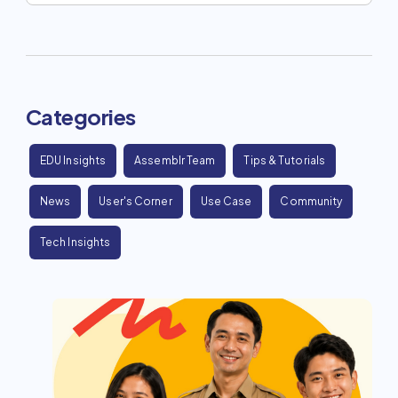
Categories
EDU Insights
Assemblr Team
Tips & Tutorials
News
User's Corner
Use Case
Community
Tech Insights