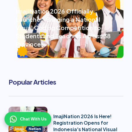
ImajiNation 2026 Officially
Launches, Bringing a National
Visual Coding Competition to
Students and Teachers Across 38
Provinces
Popular Articles
ImajiNation 2026 Is Here!
Chat With Us
Registration Opens for
Indonesia's National Visual