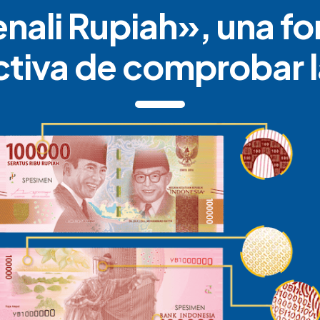
nali Rupiah», una f
ctiva de comprobar l