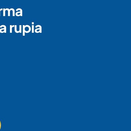
orma
a rupia