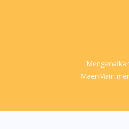
Mengenalkan k
MaenMain meng