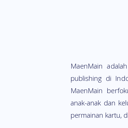
MaenMain adalah s
publishing di Ind
MaenMain berfok
anak-anak dan kel
permainan kartu, d