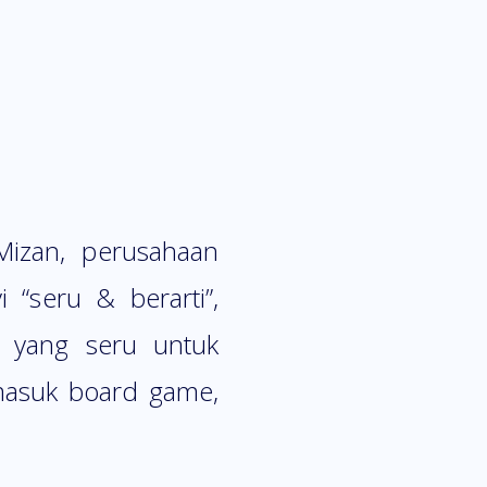
 Mizan, perusahaan
 “seru & berarti”,
 yang seru untuk
rmasuk board game,